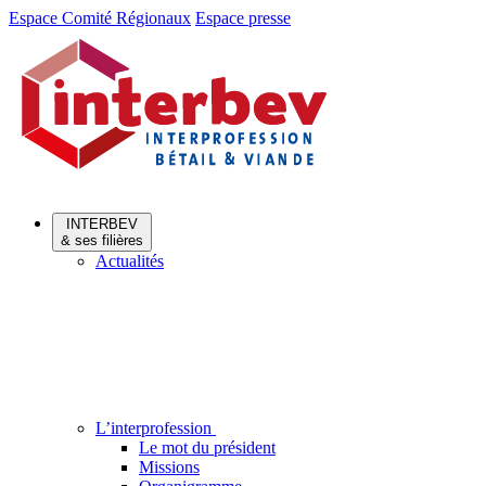
Aller
Aller
Espace Comité Régionaux
Espace presse
au
au
menu
contenu
INTERBEV
& ses filières
Actualités
L’interprofession
Le mot du président
Missions