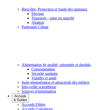
Bien-être, Protection et Santé des animaux
Elevage
Transport – mise en marché
Abattoir
Partenaire Climat
Alimentation de qualité, raisonnée et durable
Consommation
Sécurité sanitaire
Viandes et santé
Juste rémunération et attractivité des métiers
Info-veille scientifique
Sources d’information
Accords
& Guides
Accords Filière
Accords Cotisations