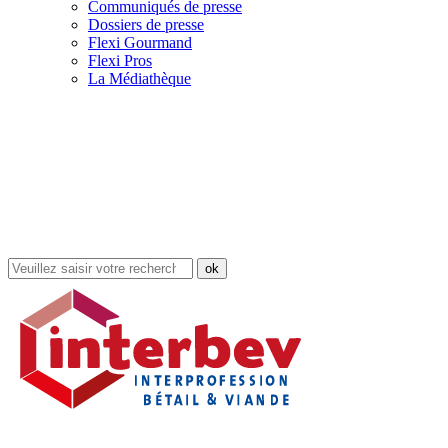
Communiqués de presse
Dossiers de presse
Flexi Gourmand
Flexi Pros
La Médiathèque
Rechercher
dans
le
site