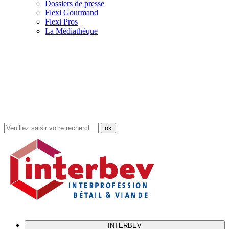
Dossiers de presse
Flexi Gourmand
Flexi Pros
La Médiathèque
Rechercher
dans
le
site
INTERBEV