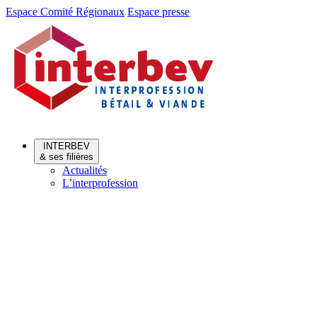
Aller
Aller
Espace Comité Régionaux
Espace presse
au
au
menu
contenu
INTERBEV
& ses filières
Actualités
L’interprofession