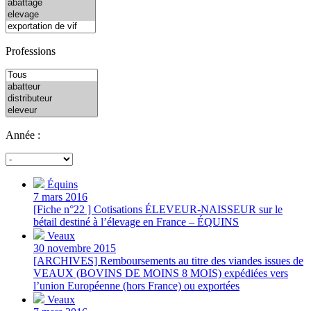
Professions
Année :
Équins
7 mars 2016
[Fiche n°22 ] Cotisations ÉLEVEUR-NAISSEUR sur le
bétail destiné à l’élevage en France – ÉQUINS
Veaux
30 novembre 2015
[ARCHIVES] Remboursements au titre des viandes issues de
VEAUX (BOVINS DE MOINS 8 MOIS) expédiées vers
l’union Européenne (hors France) ou exportées
Veaux