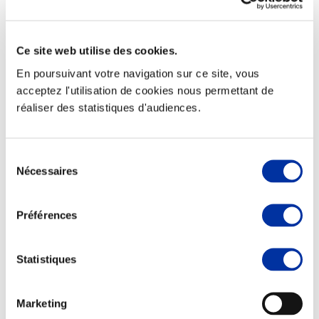
Ce site web utilise des cookies.
En poursuivant votre navigation sur ce site, vous
Elevage
Transport – mise en marché
acceptez l'utilisation de cookies nous permettant de
Abattoir
réaliser des statistiques d'audiences.
Partenaire Climat
Alimentation de qualité, raisonnée et durable
Sélection
Nécessaires
du
consentement
Préférences
Statistiques
Marketing