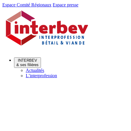
Aller
Aller
Espace Comité Régionaux
Espace presse
au
au
menu
contenu
INTERBEV
& ses filières
Actualités
L’interprofession