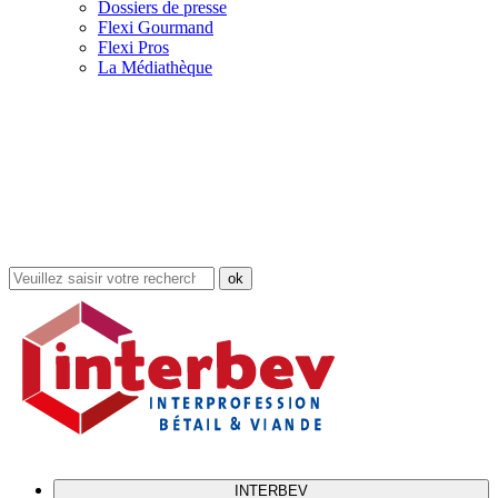
Dossiers de presse
Flexi Gourmand
Flexi Pros
La Médiathèque
Rechercher
dans
le
site
INTERBEV