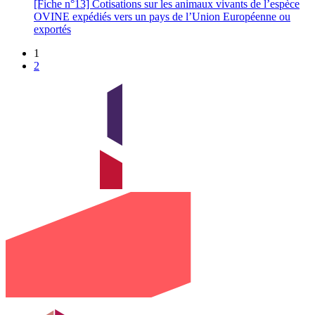
[Fiche n°13] Cotisations sur les animaux vivants de l’espèce
OVINE expédiés vers un pays de l’Union Européenne ou
exportés
1
2