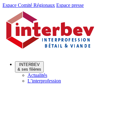
Aller
Aller
Espace Comité Régionaux
Espace presse
au
au
menu
contenu
INTERBEV
& ses filières
Actualités
L’interprofession