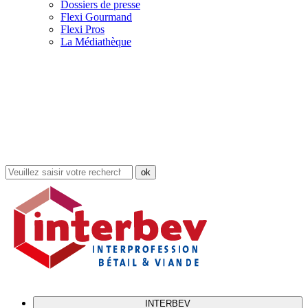
Dossiers de presse
Flexi Gourmand
Flexi Pros
La Médiathèque
Rechercher
dans
le
site
INTERBEV