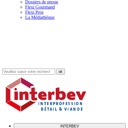
Dossiers de presse
Flexi Gourmand
Flexi Pros
La Médiathèque
Rechercher
dans
le
site
INTERBEV