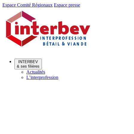
Aller
Aller
Espace Comité Régionaux
Espace presse
au
au
menu
contenu
INTERBEV
& ses filières
Actualités
L’interprofession