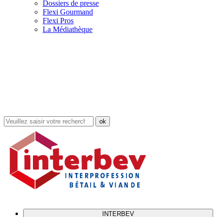
Dossiers de presse
Flexi Gourmand
Flexi Pros
La Médiathèque
Rechercher
dans
le
site
INTERBEV