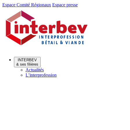
Aller
Aller
Espace Comité Régionaux
Espace presse
au
au
menu
contenu
INTERBEV
& ses filières
Actualités
L’interprofession