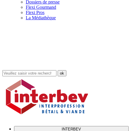
Dossiers de presse
Flexi Gourmand
Flexi Pros
La Médiathèque
Rechercher
dans
le
site
INTERBEV