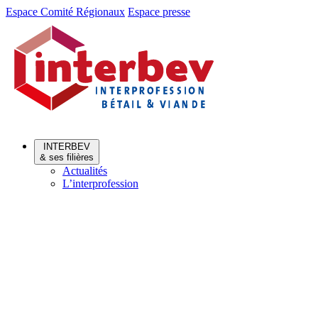
Aller
Aller
Espace Comité Régionaux
Espace presse
au
au
menu
contenu
INTERBEV
& ses filières
Actualités
L’interprofession