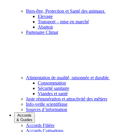
Bien-être, Protection et Santé des animaux
Elevage
Transport – mise en marché
Abattoir
Partenaire Climat
Alimentation de qualité, raisonnée et durable
Consommation
Sécurité sanitaire
Viandes et santé
Juste rémunération et attractivité des métiers
Info-veille scientifique
Sources d’information
Accords
& Guides
Accords Filière
Accords Cotisations