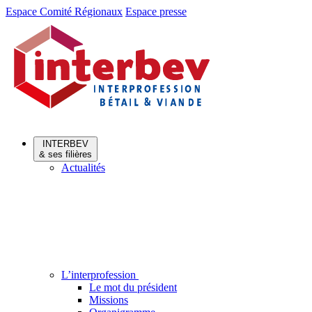
Aller
Aller
Espace Comité Régionaux
Espace presse
au
au
menu
contenu
INTERBEV
& ses filières
Actualités
L’interprofession
Le mot du président
Missions