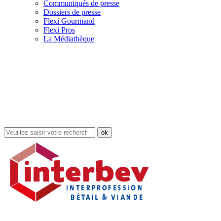
Communiqués de presse
Dossiers de presse
Flexi Gourmand
Flexi Pros
La Médiathèque
Rechercher
dans
le
site