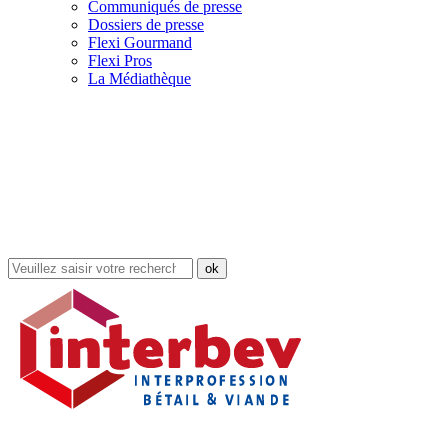
Communiqués de presse
Dossiers de presse
Flexi Gourmand
Flexi Pros
La Médiathèque
Rechercher
dans
le
site