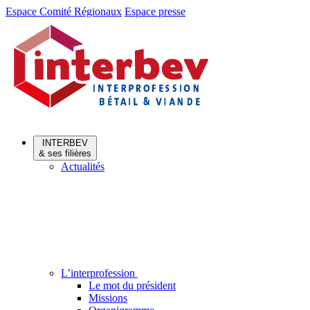
Aller
Aller
Espace Comité Régionaux
Espace presse
au
au
menu
contenu
INTERBEV
& ses filières
Actualités
L’interprofession
Le mot du président
Missions