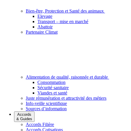
Bien-être, Protection et Santé des animaux
Elevage
Transport – mise en marché
Abattoir
Partenaire Climat
Alimentation de qualité, raisonnée et durable
Consommation
Sécurité sanitaire
Viandes et santé
Juste rémunération et attractivité des métiers
Info-veille scientifique
Sources d’information
Accords
& Guides
Accords Filière
Accords Cotisations