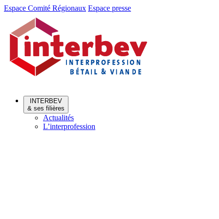
Aller
Aller
Espace Comité Régionaux
Espace presse
au
au
menu
contenu
INTERBEV
& ses filières
Actualités
L’interprofession