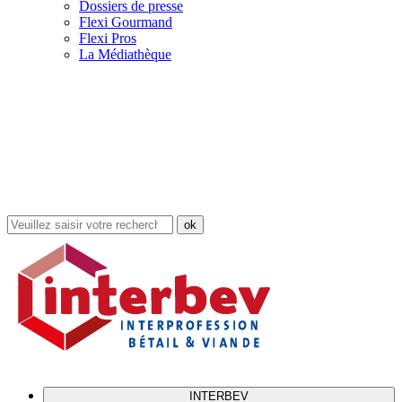
Dossiers de presse
Flexi Gourmand
Flexi Pros
La Médiathèque
Rechercher
dans
le
site
INTERBEV