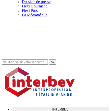
Dossiers de presse
Flexi Gourmand
Flexi Pros
La Médiathèque
Rechercher
dans
le
site
INTERBEV