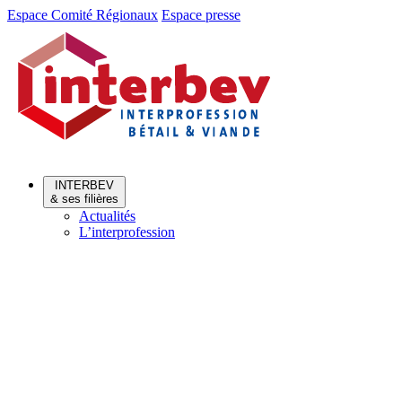
Aller
Aller
Espace Comité Régionaux
Espace presse
au
au
menu
contenu
INTERBEV
& ses filières
Actualités
L’interprofession