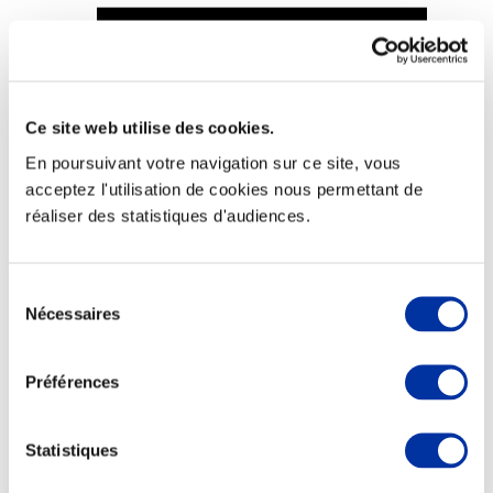
Ce site web utilise des cookies.
Viande et climat
Valorisation de l’herbe
En poursuivant votre navigation sur ce site, vous
Autonomie des élevages
acceptez l'utilisation de cookies nous permettant de
Qualité air, eau, sols
Economie de ressources
réaliser des statistiques d'audiences.
Evaluation environnementale
Bien-être, Protection et Santé des animaux
Sélection
Nécessaires
du
consentement
Préférences
Statistiques