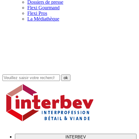
Dossiers de presse
Flexi Gourmand
Flexi Pros
La Médiathèque
Rechercher
dans
le
site
INTERBEV