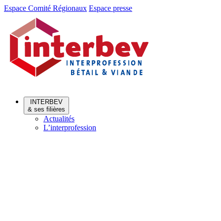
Aller
Aller
Espace Comité Régionaux
Espace presse
au
au
menu
contenu
INTERBEV
& ses filières
Actualités
L’interprofession