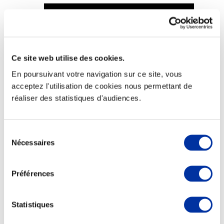
Ce site web utilise des cookies.
Viande et climat
Valorisation de l’herbe
En poursuivant votre navigation sur ce site, vous
Autonomie des élevages
acceptez l'utilisation de cookies nous permettant de
Qualité air, eau, sols
Economie de ressources
réaliser des statistiques d'audiences.
Evaluation environnementale
Bien-être, Protection et Santé des animaux
Sélection
Nécessaires
du
consentement
Préférences
Statistiques