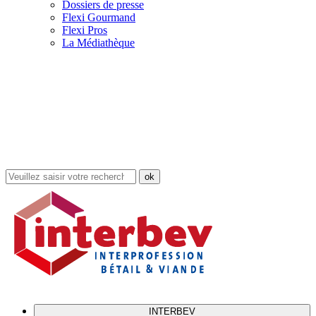
Dossiers de presse
Flexi Gourmand
Flexi Pros
La Médiathèque
Rechercher
dans
le
site
INTERBEV