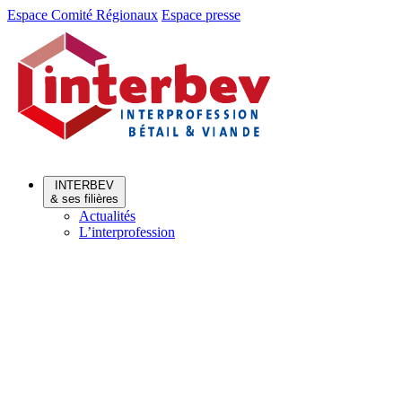
Aller
Aller
Espace Comité Régionaux
Espace presse
au
au
menu
contenu
INTERBEV
& ses filières
Actualités
L’interprofession