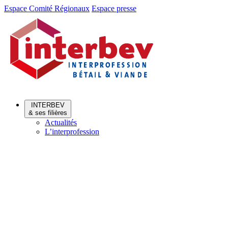
Aller
Aller
Espace Comité Régionaux
Espace presse
au
au
menu
contenu
INTERBEV
& ses filières
Actualités
L’interprofession