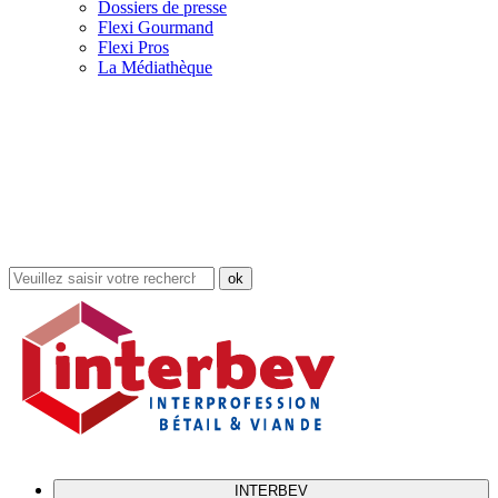
Dossiers de presse
Flexi Gourmand
Flexi Pros
La Médiathèque
Rechercher
dans
le
site
INTERBEV