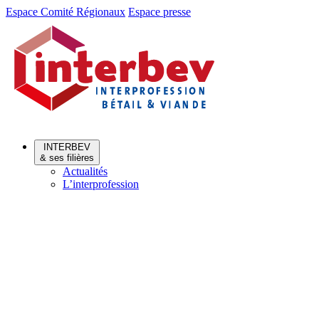
Aller
Aller
Espace Comité Régionaux
Espace presse
au
au
menu
contenu
INTERBEV
& ses filières
Actualités
L’interprofession