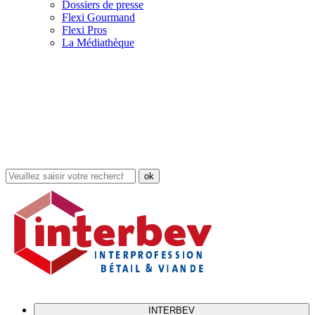
Dossiers de presse
Flexi Gourmand
Flexi Pros
La Médiathèque
Rechercher
dans
le
site
INTERBEV