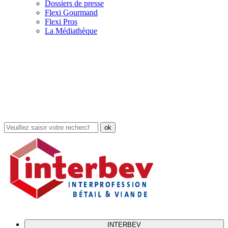
Dossiers de presse
Flexi Gourmand
Flexi Pros
La Médiathèque
Rechercher
dans
le
site
INTERBEV