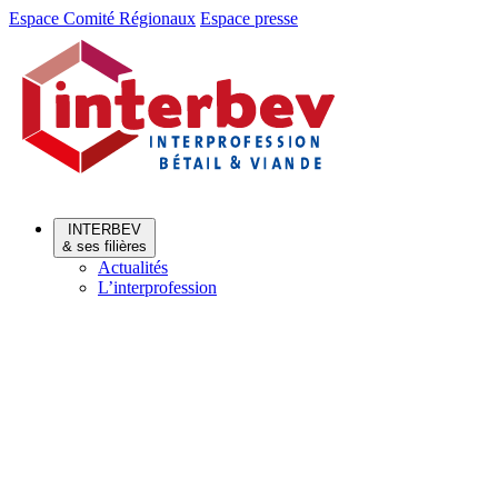
Aller
Aller
Espace Comité Régionaux
Espace presse
au
au
menu
contenu
INTERBEV
& ses filières
Actualités
L’interprofession