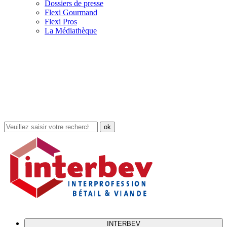
Dossiers de presse
Flexi Gourmand
Flexi Pros
La Médiathèque
Rechercher
dans
le
site
INTERBEV