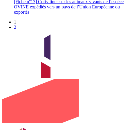
[Fiche n°13] Cotisations sur les animaux vivants de l’espèce
OVINE expédiés vers un pays de l’Union Européenne ou
exportés
1
2