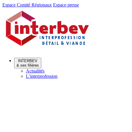
Aller
Aller
Espace Comité Régionaux
Espace presse
au
au
menu
contenu
INTERBEV
& ses filières
Actualités
L’interprofession