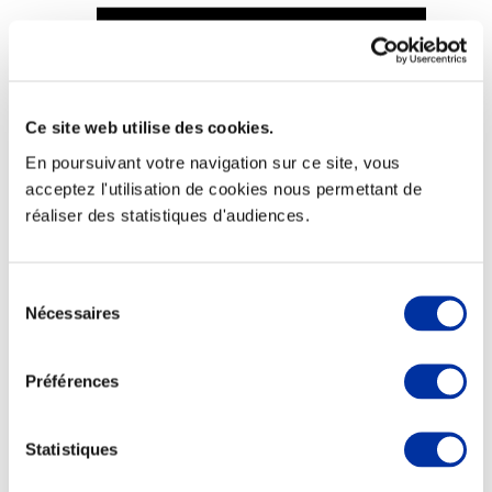
Ce site web utilise des cookies.
Viande et climat
Valorisation de l’herbe
En poursuivant votre navigation sur ce site, vous
Autonomie des élevages
acceptez l'utilisation de cookies nous permettant de
Qualité air, eau, sols
Economie de ressources
réaliser des statistiques d'audiences.
Evaluation environnementale
Bien-être, Protection et Santé des animaux
Sélection
Nécessaires
du
consentement
Préférences
Statistiques