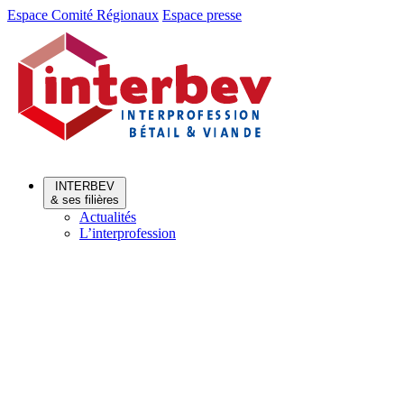
Aller
Aller
Espace Comité Régionaux
Espace presse
au
au
menu
contenu
INTERBEV
& ses filières
Actualités
L’interprofession