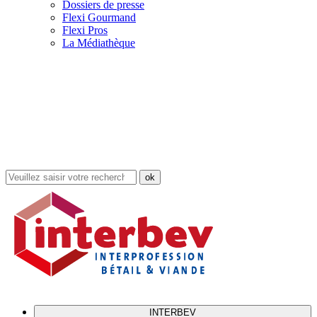
Dossiers de presse
Flexi Gourmand
Flexi Pros
La Médiathèque
Rechercher
dans
le
site
INTERBEV