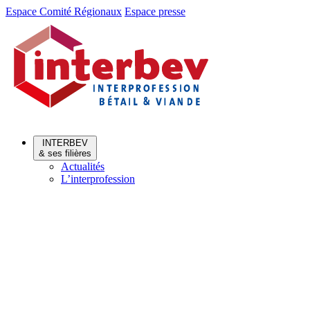
Aller
Aller
Espace Comité Régionaux
Espace presse
au
au
menu
contenu
INTERBEV
& ses filières
Actualités
L’interprofession