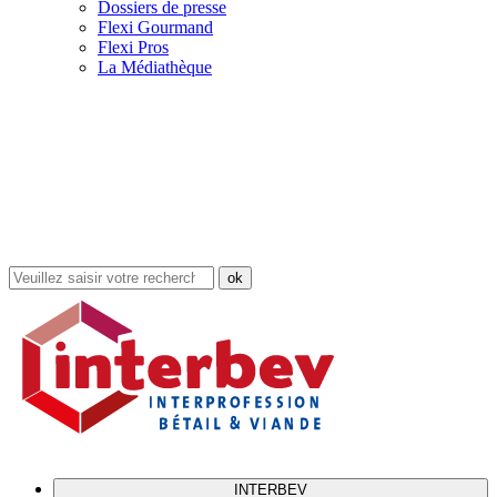
Dossiers de presse
Flexi Gourmand
Flexi Pros
La Médiathèque
Rechercher
dans
le
site
INTERBEV