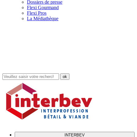
Dossiers de presse
Flexi Gourmand
Flexi Pros
La Médiathèque
Rechercher
dans
le
site
INTERBEV