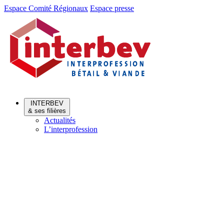
Aller
Aller
Espace Comité Régionaux
Espace presse
au
au
menu
contenu
INTERBEV
& ses filières
Actualités
L’interprofession