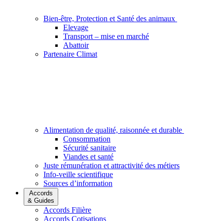
Bien-être, Protection et Santé des animaux
Elevage
Transport – mise en marché
Abattoir
Partenaire Climat
Alimentation de qualité, raisonnée et durable
Consommation
Sécurité sanitaire
Viandes et santé
Juste rémunération et attractivité des métiers
Info-veille scientifique
Sources d’information
Accords
& Guides
Accords Filière
Accords Cotisations