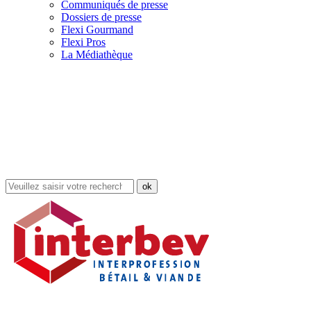
Communiqués de presse
Dossiers de presse
Flexi Gourmand
Flexi Pros
La Médiathèque
Rechercher
dans
le
site