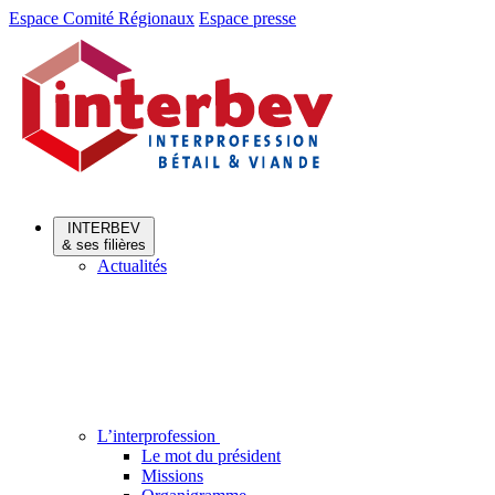
Aller
Aller
Espace Comité Régionaux
Espace presse
au
au
menu
contenu
INTERBEV
& ses filières
Actualités
L’interprofession
Le mot du président
Missions