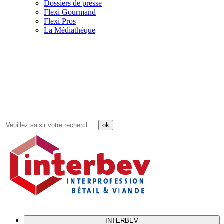
Dossiers de presse
Flexi Gourmand
Flexi Pros
La Médiathèque
Rechercher
dans
le
site
INTERBEV