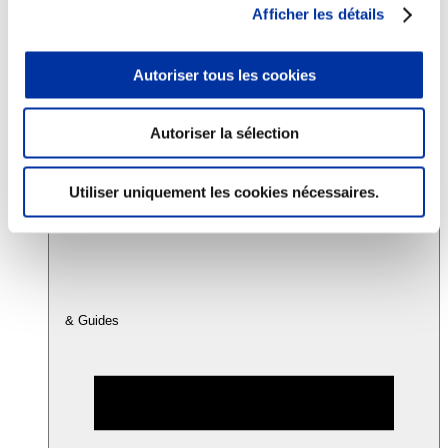
Afficher les détails
Consommation
Autoriser tous les cookies
Sécurité sanitaire
Viandes et santé
Juste rémunération et attractivité des métiers
Info-veille scientifique
Autoriser la sélection
Sources d’information
Accords
Utiliser uniquement les cookies nécessaires.
& Guides