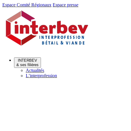
Aller
Aller
Espace Comité Régionaux
Espace presse
au
au
menu
contenu
INTERBEV
& ses filières
Actualités
L’interprofession