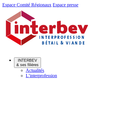
Aller
Aller
Espace Comité Régionaux
Espace presse
au
au
menu
contenu
INTERBEV
& ses filières
Actualités
L’interprofession