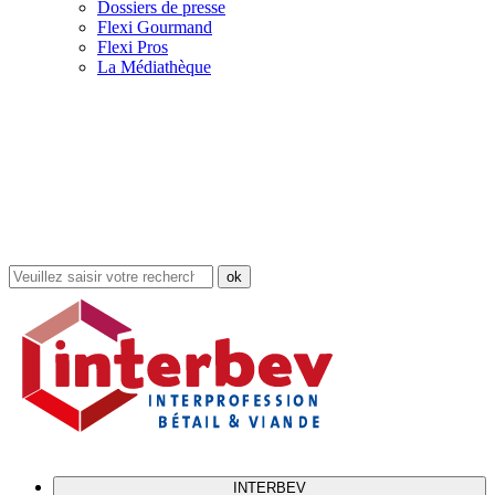
Dossiers de presse
Flexi Gourmand
Flexi Pros
La Médiathèque
Rechercher
dans
le
site
INTERBEV