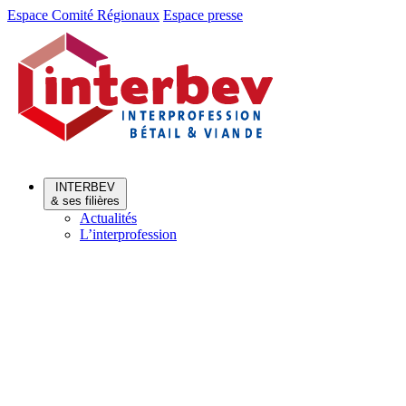
Aller
Aller
Espace Comité Régionaux
Espace presse
au
au
menu
contenu
INTERBEV
& ses filières
Actualités
L’interprofession