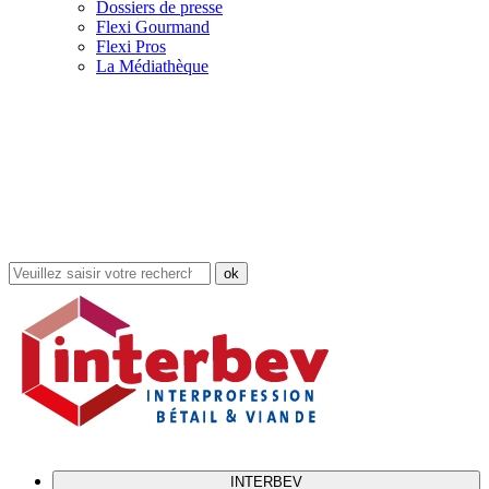
Dossiers de presse
Flexi Gourmand
Flexi Pros
La Médiathèque
Rechercher
dans
le
site
INTERBEV