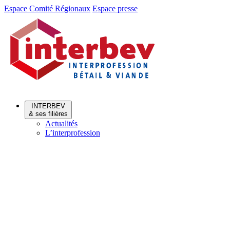
Aller
Aller
Espace Comité Régionaux
Espace presse
au
au
menu
contenu
INTERBEV
& ses filières
Actualités
L’interprofession