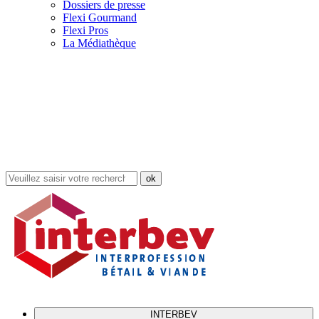
Dossiers de presse
Flexi Gourmand
Flexi Pros
La Médiathèque
Rechercher
dans
le
site
INTERBEV