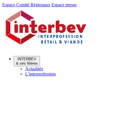
Aller
Aller
Espace Comité Régionaux
Espace presse
au
au
menu
contenu
INTERBEV
& ses filières
Actualités
L’interprofession