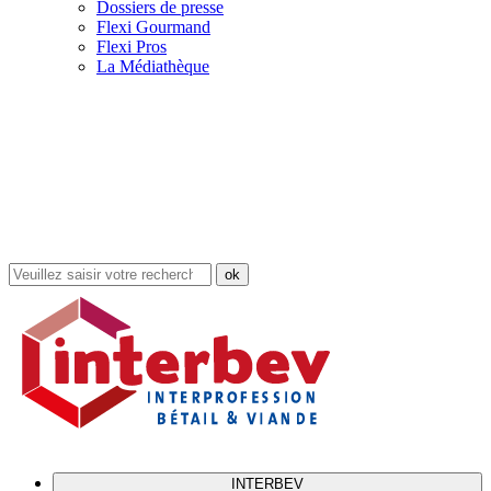
Dossiers de presse
Flexi Gourmand
Flexi Pros
La Médiathèque
Rechercher
dans
le
site
INTERBEV