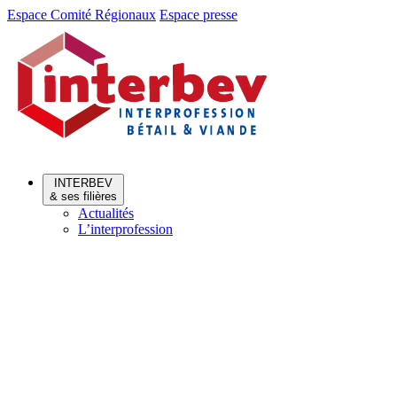
Aller
Aller
Espace Comité Régionaux
Espace presse
au
au
menu
contenu
INTERBEV
& ses filières
Actualités
L’interprofession