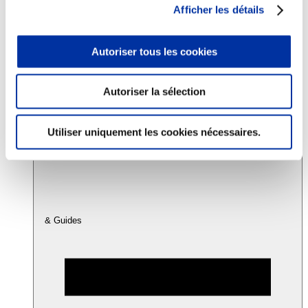
Afficher les détails
Consommation
Autoriser tous les cookies
Sécurité sanitaire
Viandes et santé
Juste rémunération et attractivité des métiers
Info-veille scientifique
Autoriser la sélection
Sources d’information
Accords
Utiliser uniquement les cookies nécessaires.
& Guides