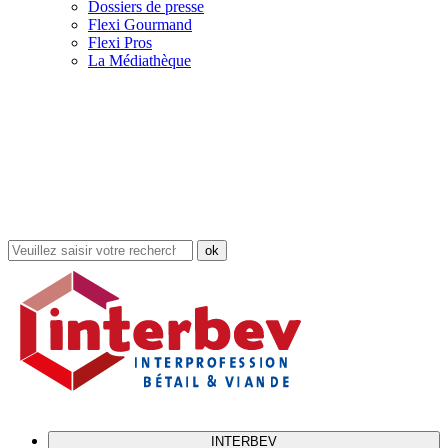
Dossiers de presse
Flexi Gourmand
Flexi Pros
La Médiathèque
Rechercher
dans
le
site
INTERBEV