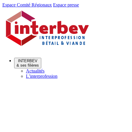
Aller
Aller
Espace Comité Régionaux
Espace presse
au
au
menu
contenu
INTERBEV
& ses filières
Actualités
L’interprofession