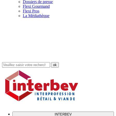
Dossiers de presse
Flexi Gourmand
Flexi Pros
La Médiathèque
Rechercher
dans
le
site
INTERBEV