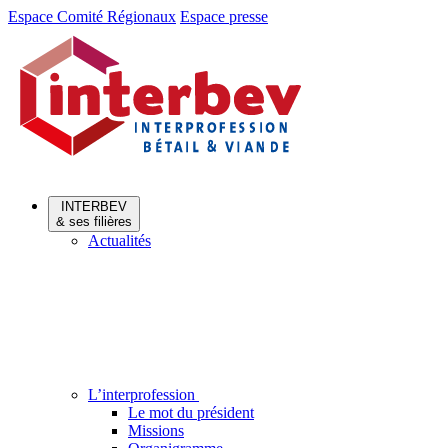
Aller
Aller
Espace Comité Régionaux
Espace presse
au
au
menu
contenu
INTERBEV
& ses filières
Actualités
L’interprofession
Le mot du président
Missions