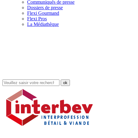
Communiqués de presse
Dossiers de presse
Flexi Gourmand
Flexi Pros
La Médiathèque
Rechercher
dans
le
site