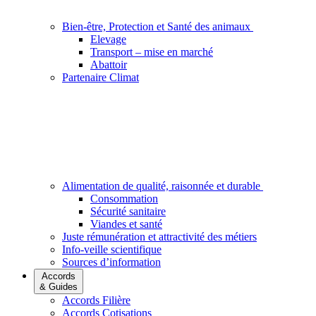
Bien-être, Protection et Santé des animaux
Elevage
Transport – mise en marché
Abattoir
Partenaire Climat
Alimentation de qualité, raisonnée et durable
Consommation
Sécurité sanitaire
Viandes et santé
Juste rémunération et attractivité des métiers
Info-veille scientifique
Sources d’information
Accords
& Guides
Accords Filière
Accords Cotisations