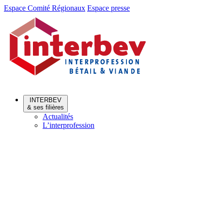
Aller
Aller
Espace Comité Régionaux
Espace presse
au
au
menu
contenu
INTERBEV
& ses filières
Actualités
L’interprofession