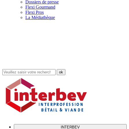
Dossiers de presse
Flexi Gourmand
Flexi Pros
La Médiathèque
Rechercher
dans
le
site
INTERBEV