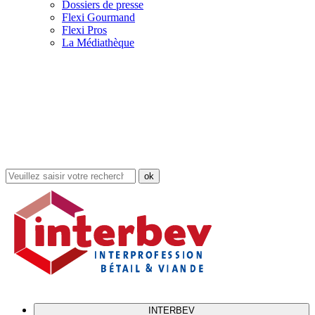
Dossiers de presse
Flexi Gourmand
Flexi Pros
La Médiathèque
Rechercher
dans
le
site
INTERBEV