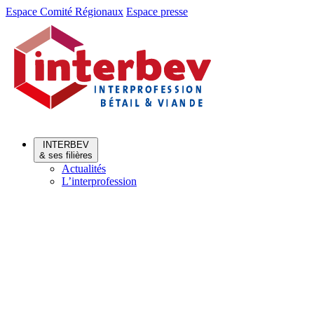
Aller
Aller
Espace Comité Régionaux
Espace presse
au
au
menu
contenu
INTERBEV
& ses filières
Actualités
L’interprofession