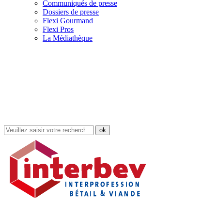
Communiqués de presse
Dossiers de presse
Flexi Gourmand
Flexi Pros
La Médiathèque
Rechercher
dans
le
site