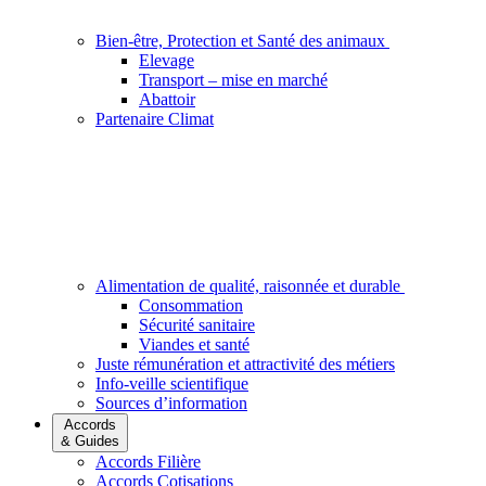
Bien-être, Protection et Santé des animaux
Elevage
Transport – mise en marché
Abattoir
Partenaire Climat
Alimentation de qualité, raisonnée et durable
Consommation
Sécurité sanitaire
Viandes et santé
Juste rémunération et attractivité des métiers
Info-veille scientifique
Sources d’information
Accords
& Guides
Accords Filière
Accords Cotisations