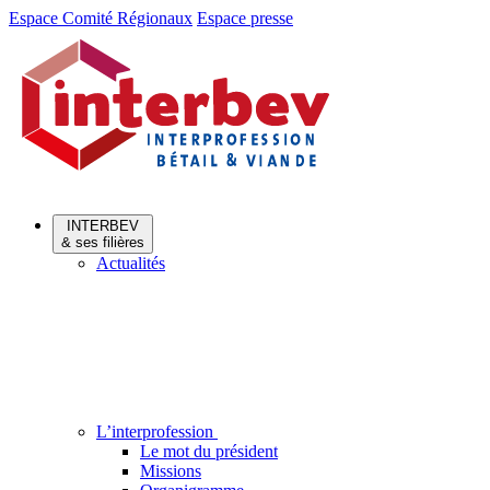
Aller
Aller
Espace Comité Régionaux
Espace presse
au
au
menu
contenu
INTERBEV
& ses filières
Actualités
L’interprofession
Le mot du président
Missions