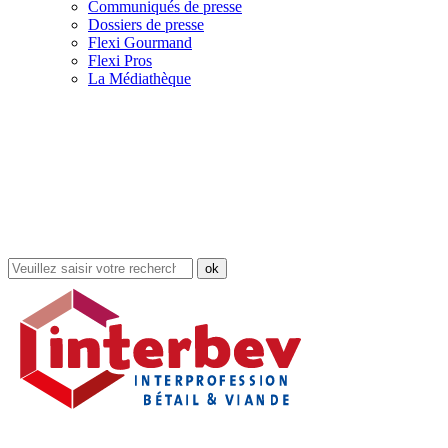
Communiqués de presse
Dossiers de presse
Flexi Gourmand
Flexi Pros
La Médiathèque
Rechercher
dans
le
site