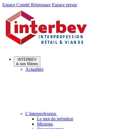
Aller
Aller
Espace Comité Régionaux
Espace presse
au
au
menu
contenu
INTERBEV
& ses filières
Actualités
L’interprofession
Le mot du président
Missions