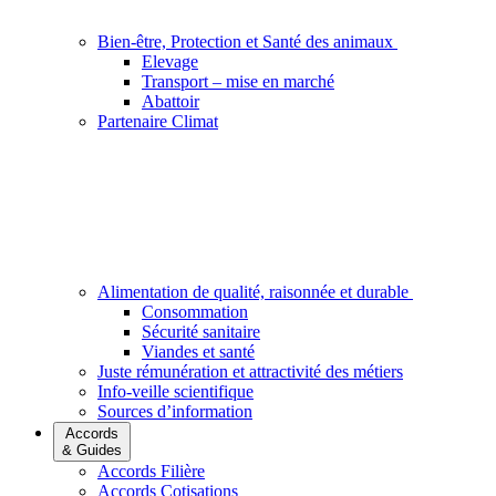
Bien-être, Protection et Santé des animaux
Elevage
Transport – mise en marché
Abattoir
Partenaire Climat
Alimentation de qualité, raisonnée et durable
Consommation
Sécurité sanitaire
Viandes et santé
Juste rémunération et attractivité des métiers
Info-veille scientifique
Sources d’information
Accords
& Guides
Accords Filière
Accords Cotisations