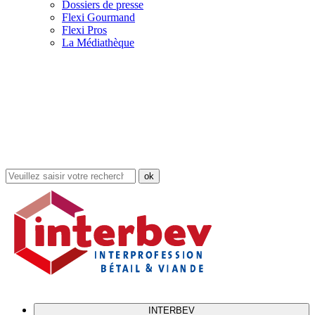
Dossiers de presse
Flexi Gourmand
Flexi Pros
La Médiathèque
Rechercher
dans
le
site
INTERBEV