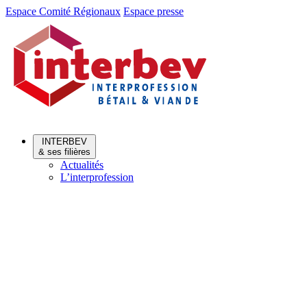
Aller
Aller
Espace Comité Régionaux
Espace presse
au
au
menu
contenu
INTERBEV
& ses filières
Actualités
L’interprofession