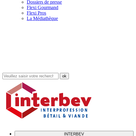
Dossiers de presse
Flexi Gourmand
Flexi Pros
La Médiathèque
Rechercher
dans
le
site
INTERBEV