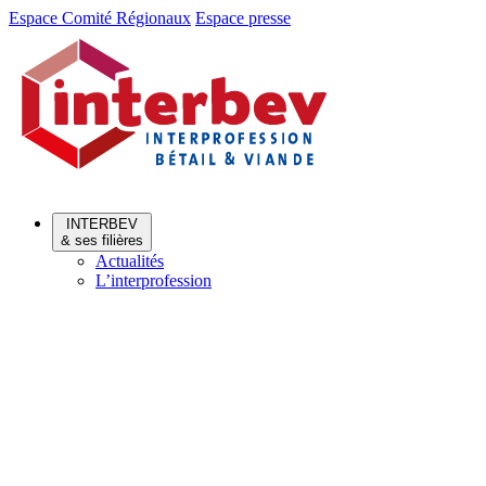
Aller
Aller
Espace Comité Régionaux
Espace presse
au
au
menu
contenu
INTERBEV
& ses filières
Actualités
L’interprofession