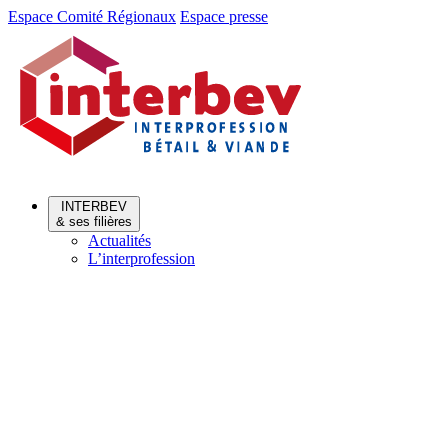
Aller
Aller
Espace Comité Régionaux
Espace presse
au
au
menu
contenu
INTERBEV
& ses filières
Actualités
L’interprofession