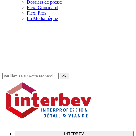
Dossiers de presse
Flexi Gourmand
Flexi Pros
La Médiathèque
Rechercher
dans
le
site
INTERBEV