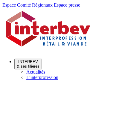
Aller
Aller
Espace Comité Régionaux
Espace presse
au
au
menu
contenu
INTERBEV
& ses filières
Actualités
L’interprofession