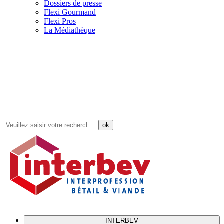
Dossiers de presse
Flexi Gourmand
Flexi Pros
La Médiathèque
Rechercher
dans
le
site
INTERBEV