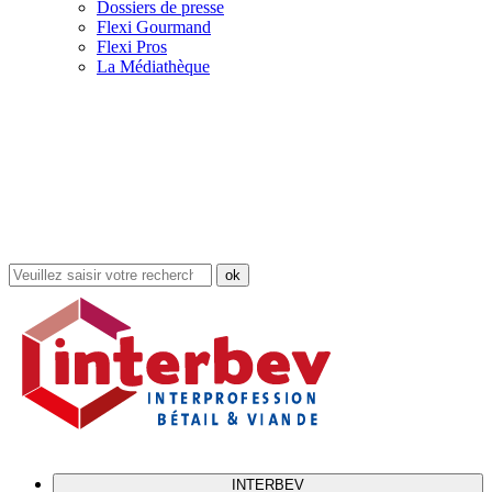
Dossiers de presse
Flexi Gourmand
Flexi Pros
La Médiathèque
Rechercher
dans
le
site
INTERBEV