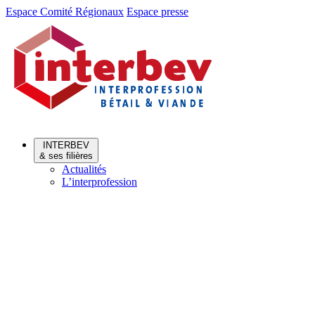
Aller
Aller
Espace Comité Régionaux
Espace presse
au
au
menu
contenu
INTERBEV
& ses filières
Actualités
L’interprofession